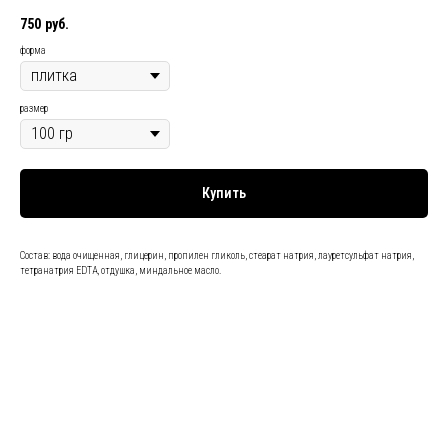
750
руб.
форма
размер
Купить
Состав: вода очищенная, глицерин, пропилен гликоль, стеарат натрия, лауретсульфат натрия,
тетранатрия EDTA, отдушка, миндальное масло.