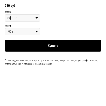
750
руб.
форма
размер
Купить
Состав: вода очищенная, глицерин, пропилен гликоль, стеарат натрия, лауретсульфат натрия,
тетранатрия EDTA, отдушка, миндальное масло.