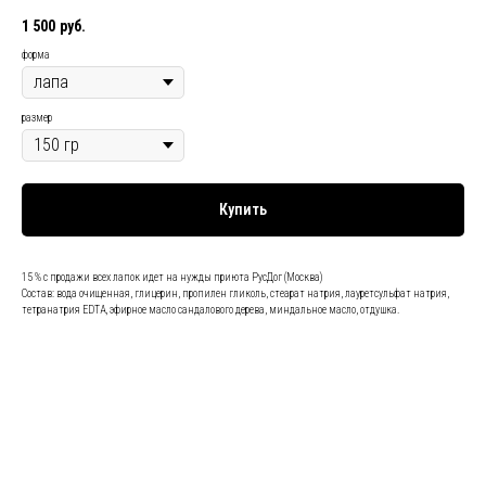
1 500
руб.
форма
размер
Купить
15 % с продажи всех лапок идет на нужды приюта РусДог (Москва)
Состав: вода очищенная, глицерин, пропилен гликоль, стеарат натрия, лауретсульфат натрия,
тетранатрия EDTA, эфирное масло сандалового дерева, миндальное масло, отдушка.