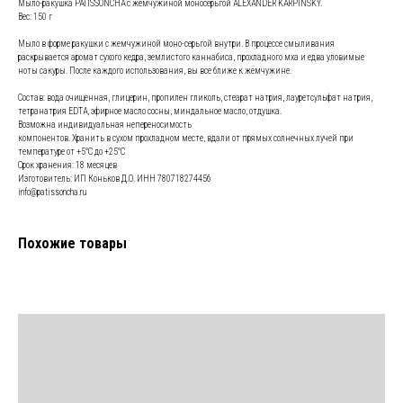
Мыло-ракушка PATISSONCHA c жемчужиной моносерьгой ALEXANDER KARPINSKY.
Вес: 150 г
Мыло в форме ракушки с жемчужиной моно-серьгой внутри. В процессе смыливания
раскрывается аромат сухого кедра, землистого каннабиса, прохладного мха и едва уловимые
ноты сакуры. После каждого использования, вы все ближе к жемчужине.
Состав: вода очищенная, глицерин, пропилен гликоль, стеарат натрия, лауретсульфат натрия,
тетранатрия EDTA, эфирное масло сосны, миндальное масло, отдушка.
Возможна индивидуальная непереносимость
компонентов. Хранить в сухом прохладном месте, вдали от прямых солнечных лучей при
температуре от +5°С до +25°С
Срок хранения: 18 месяцев
Изготовитель: ИП Коньков Д.О. ИНН 780718274456
info@patissoncha.ru
Похожие товары