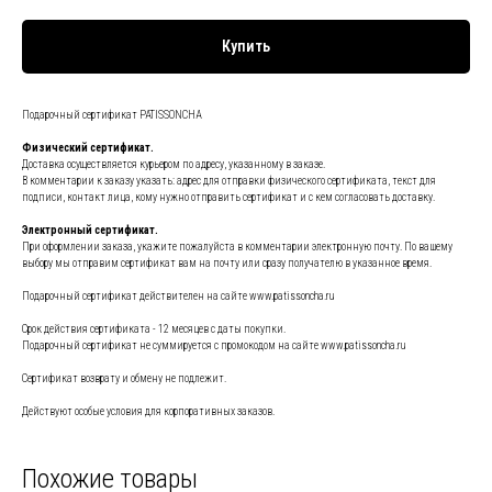
Купить
Подарочный сертификат PATISSONCHA
Физический сертификат.
Доставка осуществляется курьером по адресу, указанному в заказе.
В комментарии к заказу указать: адрес для отправки физического сертификата, текст для
подписи, контакт лица, кому нужно отправить сертификат и с кем согласовать доставку.
Электронный сертификат.
При оформлении заказа, укажите пожалуйста в комментарии электронную почту. По вашему
выбору мы отправим сертификат вам на почту или сразу получателю в указанное время.
Подарочный сертификат действителен на сайте www.patissoncha.ru
Срок действия сертификата - 12 месяцев с даты покупки.
Подарочный сертификат не суммируется с промокодом на сайте www.patissoncha.ru
Сертификат возврату и обмену не подлежит.
Действуют особые условия для корпоративных заказов.
Похожие товары